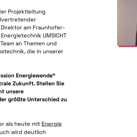
der Projektleitung
llvertretender
r Direktor am Fraunhofer-
nd Energietechnik UMSICHT
m Team an Themen und
technik, die in unserer
ission Energiewende“
rale Zukunft. Stellen Sie
eht unsere
der größte Unterschied zu
er als heute mit
Energie
uch wird deutlich