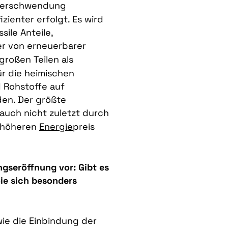
erschwendung
zienter erfolgt. Es wird
sile Anteile,
er von erneuerbarer
großen Teilen als
ür die heimischen
d Rohstoffe auf
den. Der größte
rauch nicht zuletzt durch
h höheren
Energie
preis
ngseröffnung vor: Gibt es
Sie sich besonders
ie die Einbindung der